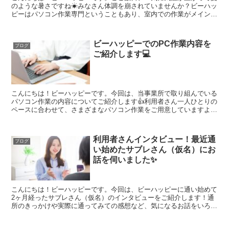
のような暑さですね☀みなさん体調を崩されていませんか？ビーハッ
ピーはパソコン作業専門ということもあり、室内での作業がメインで
す。一見、涼しそうに見えますが、パソコンの熱や集中によ...
ビーハッピーでのPC作業内容を
ブログ
ご紹介します💻
こんにちは！ビーハッピーです。今回は、当事業所で取り組んでいる
パソコン作業の内容についてご紹介します👍利用者さん一人ひとりの
ペースに合わせて、さまざまなパソコン作業をご用意していますよ
～！①タイピング練習パソコン作業が初めての方やまだ自信の...
利用者さんインタビュー！最近通
ブログ
い始めたサブレさん（仮名）にお
話を伺いました✨
こんにちは！ビーハッピーです。今回は、ビーハッピーに通い始めて
2ヶ月経ったサブレさん（仮名）のインタビューをご紹介します！通
所のきっかけや実際に通ってみての感想など、気になるお話をいろい
ろ聞いてみましたよ～！😉通所のきっかけービーハッピーを...