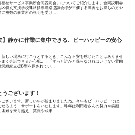
害福祉サービス事業所合同説明会」についてご紹介します。合同説明会
地区特別支援学校進路指導連絡協議会様が主催する障害をお持ちの方や
に複数の事業所の説明を受け...
夫】静かに作業に集中できる、ビーハッピーの安心
。新しい場所に行こうとするとき、こんな不安を感じたことはありませ
うまく会話できるか心配…」「ずっと誰かと喋らなければいけない雰囲
労継続支援B型を探されてい...
とうございます！
うございます。新しい年が始まりましたね。今年もビーハッピーでは、
ごせるよう、サポートをいたします。昨年は利用者さんの努力や笑顔、
困難を乗り越え、笑顔や成果...