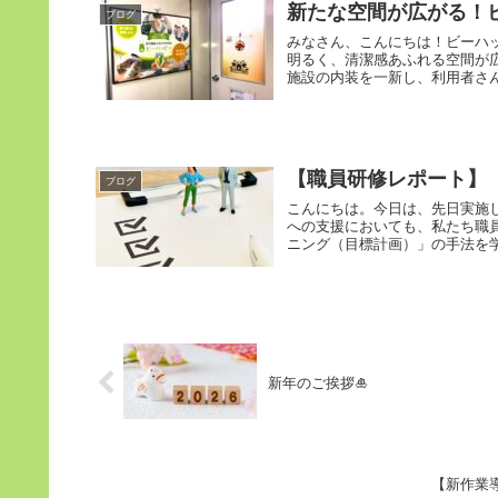
新たな空間が広がる！
ブログ
みなさん、こんにちは！ビーハ
明るく、清潔感あふれる空間が
施設の内装を一新し、利用者さん
【職員研修レポート】
ブログ
こんにちは。今日は、先日実施
への支援においても、私たち職
ニング（目標計画）」の手法を学
新年のご挨拶🎍
【新作業