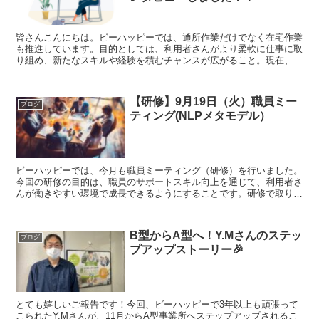
皆さんこんにちは。ビーハッピーでは、通所作業だけでなく在宅作業
も推進しています。目的としては、利用者さんがより柔軟に仕事に取
り組め、新たなスキルや経験を積むチャンスが広がること。現在、ビ
ーハッピーには通所と在宅の兼務作業をしているMさんとい...
【研修】9月19日（火）職員ミー
ブログ
ティング(NLPメタモデル）
ビーハッピーでは、今月も職員ミーティング（研修）を行いました。
今回の研修の目的は、職員のサポートスキル向上を通じて、利用者さ
んが働きやすい環境で成長できるようにすることです。研修で取り組
んでいる内容は、前回同様NLP（神経言語プログラミング...
B型からA型へ！Y.Mさんのステッ
ブログ
プアップストーリー🎉
とても嬉しいご報告です！今回、ビーハッピーで3年以上も頑張って
こられたY.Mさんが、11月からA型事業所へステップアップされるこ