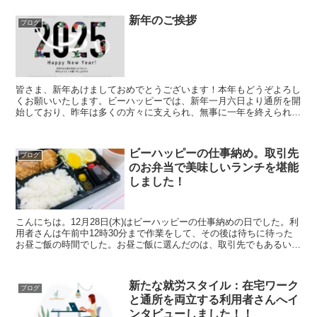
新年のご挨拶
ブログ
皆さま、新年あけましておめでとうございます！本年もどうぞよろし
くお願いいたします。ビーハッピーでは、新年一月六日より通所を開
始しており、昨年は多くの方々に支えられ、無事に一年を終えられま
した。新たな年も利用者の皆さまの「笑顔」と「成長」を支...
ビーハッピーの仕事納め。取引先
ブログ
のお弁当で美味しいランチを堪能
しました！
こんにちは。12月28日(木)はビーハッピーの仕事納めの日でした。利
用者さんは午前中12時30分まで作業をして、その後は待ちに待った
お昼ご飯の時間でした。お昼ご飯に選んだのは、取引先でもあるいつ
もお世話になっている「多勝」さんのお弁当。この...
新たな就労スタイル：在宅ワーク
ブログ
と通所を両立する利用者さんへイ
ンタビューしました！！