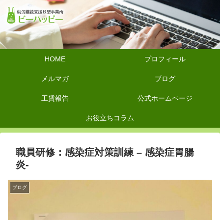
HOME
プロフィール
メルマガ
ブログ
工賃報告
公式ホームページ
お役立ちコラム
職員研修：感染症対策訓練 – 感染症胃腸
炎-
ブログ