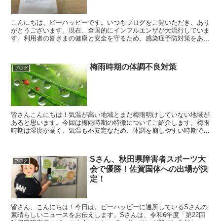
こんにちは、ビーハッピーです。いつもブログをご覧いただき、あり
がとうございます。現在、全国的にインフルエンザが大流行していま
す。利用者の皆さまの健康と安全を守るため、感染症予防対策をあら
ためて徹底していただくよう先日ビーハッピー事業所内でお...
梅雨時期の体調不良対策
ブログ
皆さんこんにちは！気温が高い地域とまだ梅雨明けしていない地域が
あると思います。今回は梅雨時期の特徴についてご紹介します。梅雨
時期は湿度が高く、気温も不安定なため、体調を崩しやすい時期で
す。ご紹介するいくつかのポイントに注意して皆さんが梅雨を...
Sさん、秋田県障害者スポーツ大
ブログ
会で優勝！佐賀国体への出場が決
定！
皆さん、こんにちは！今日は、ビーハッピーに通所しているSさんの
素晴らしいニュースをお伝えします。Sさんは、令和6年度「第22回