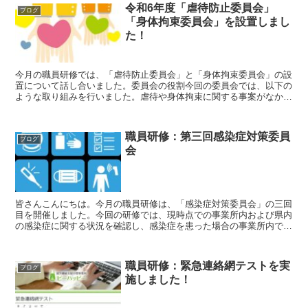
令和6年度「虐待防止委員会」
ブログ
「身体拘束委員会」を設置しまし
た！
今月の職員研修では、「虐待防止委員会」と「身体拘束委員会」の設
置について話し合いました。委員会の役割今回の委員会では、以下の
ような取り組みを行いました。虐待や身体拘束に関する事案がなかっ
たか確認ヒヤリハット（ヒヤッとした・ハッとした出来事）...
職員研修：第三回感染症対策委員
ブログ
会
皆さんこんにちは。今月の職員研修は、「感染症対策委員会」の三回
目を開催しました。今回の研修では、現時点での事業所内および県内
の感染症に関する状況を確認し、感染症を患った場合の事業所内での
対応規約について話し合いました。現時点での感染者状況の...
職員研修：緊急連絡網テストを実
ブログ
施しました！