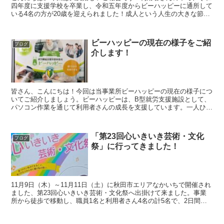
四年度に支援学校を卒業し、令和五年度からビーハッピーに通所して
いる4名の方が20歳を迎えられました！成人という人生の大きな節目
をお祝いするために、事業所からささやかなプレゼントを...
ビーハッピーの現在の様子をご紹
ブログ
介します！
皆さん、こんにちは！今回は当事業所ビーハッピーの現在の様子につ
いてご紹介しましょう。ビーハッピーは、B型就労支援施設として、
パソコン作業を通じて利用者さんの成長を支援しています。一人ひと
りの個性を尊重しながら、安心してスキルが磨ける環境を整...
「第23回心いきいき芸術・文化
ブログ
祭」に行ってきました！
11月9日（木）～11月11日（土）に秋田市エリアなかいちで開催され
ました、第23回心いきいき芸術・文化祭へ出掛けて来ました。事業
所から徒歩で移動し、職員1名と利用者さん4名の計5名で、2日間に
分けて行ってきました。今回はその様子をご紹介し...