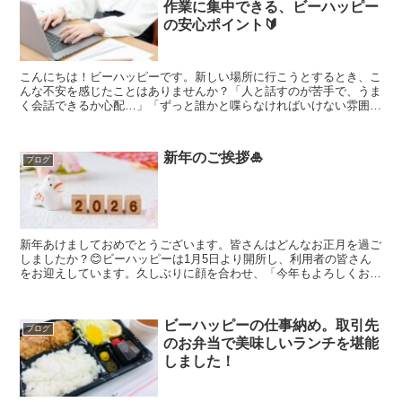
作業に集中できる、ビーハッピー
の安心ポイント🔰
こんにちは！ビーハッピーです。新しい場所に行こうとするとき、こ
んな不安を感じたことはありませんか？「人と話すのが苦手で、うま
く会話できるか心配…」「ずっと誰かと喋らなければいけない雰囲気
だったらどうしよう…」特に就労継続支援B型を探されてい...
新年のご挨拶🎍
ブログ
新年あけましておめでとうございます。皆さんはどんなお正月を過ご
しましたか？😊ビーハッピーは1月5日より開所し、利用者の皆さん
をお迎えしています。久しぶりに顔を合わせ、「今年もよろしくお願
いします」と声を掛け合いながら、少しずついつもの日常が...
ビーハッピーの仕事納め。取引先
ブログ
のお弁当で美味しいランチを堪能
しました！