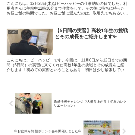
こんにちは。12月28日(木)はビーハッピーの仕事納めの日でした。利
用者さんは午前中12時30分まで作業をして、その後は待ちに待った
お昼ご飯の時間でした。お昼ご飯に選んだのは、取引先でもあるいつ
もお世話になっている「多勝」さんのお弁当。この...
【5日間の実習】高校1年生の挑戦
ブログ
とその成長をご紹介します✨
こんにちは、ビーハッピーです。今回は、11月6日から12日までの期
間（5日間）の実習に来てくれた高校1年生の挑戦とその成長をご紹
介します！初めての実習ということもあり、初日は少し緊張していた
様子でしたが、日に日に笑顔が増えていき、パソコン作...
紙飛行機チャレンジで大盛り上がり！初夏のレク
リエーション♪
🌸お盆休み前 恒例ランチ会を開催しました🌸